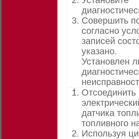
Установите
диагностичес
Совершить п
согласно усл
записей сост
указано.
Установлен л
диагностичес
неисправнос
3
Отсоединить
электрически
датчика топл
топливного н
Используя ц