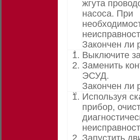
жгута провод
насоса. При
необходимост
неисправност
Закончен ли 
9
Выключите за
Заменить ко
ЭСУД.
Закончен ли 
10
Используя с
прибор, очис
диагностичес
неисправност
Запустить дви