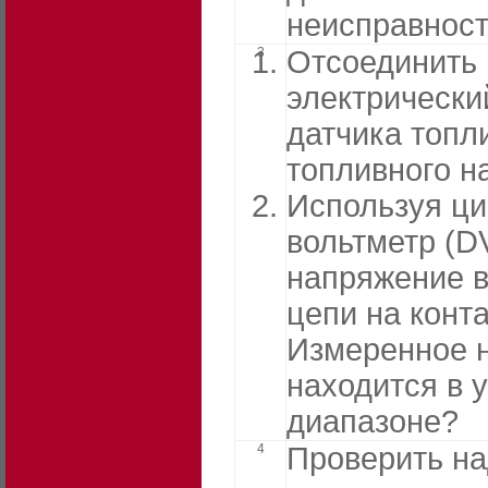
неисправнос
3
Отсоединить
электрически
датчика топл
топливного н
Используя ц
вольтметр (D
напряжение в
цепи на конта
Измеренное 
находится в 
диапазоне?
4
Проверить н