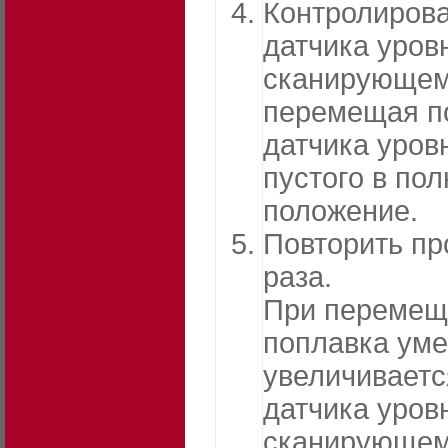
Контролирова
датчика уров
сканирующем
перемещая п
датчика уров
пустого в по
положение.
Повторить пр
раза.
При перемещ
поплавка уме
увеличиваетс
датчика уров
сканирующем