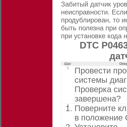
Забитый датчик уров
неисправности. Если
продублирован, то и
быть полезна при о
при установке кода 
DTC P0463
дат
Шаг
Опе
1
Провести про
системы диаг
Проверка си
завершена?
2
Поверните кл
в положение 