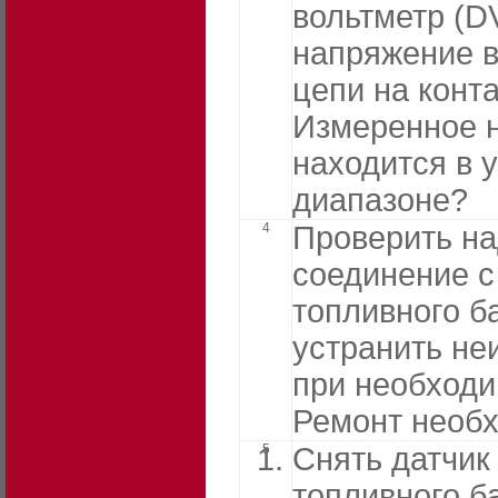
вольтметр (D
напряжение в
цепи на конта
Измеренное 
находится в 
диапазоне?
4
Проверить н
соединение с
топливного б
устранить не
при необходи
Ремонт необ
5
Снять датчик
топливного б