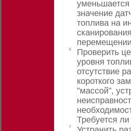
уменьшается
значение дат
топлива на и
сканирования
перемещении
6
Проверить це
уровня топли
отсутствие р
короткого за
"массой", уст
неисправност
необходимост
Требуется ли
7
Устранить ра