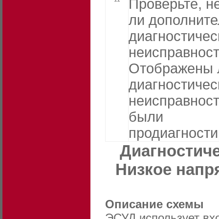
Проверьте, н
ли дополнит
диагностичес
неисправност
Отображены 
диагностичес
неисправност
были
продиагност
Диагностиче
Низкое напр
Описание схемы
ЭСУД использует вхо