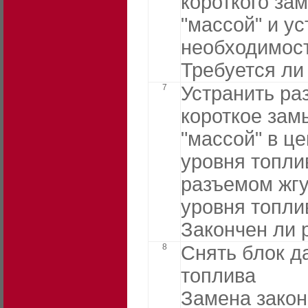
короткого за
"массой" и ус
необходимост
Требуется ли
7
Устранить ра
короткое зам
"массой" в ц
уровня топли
разъемом жгу
уровня топли
Закончен ли 
8
Снять блок д
топлива
Замена зако