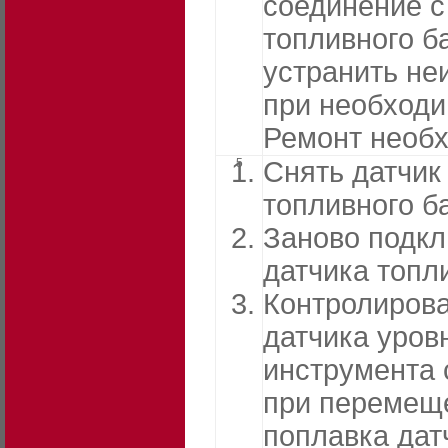
соединение с
топливного б
устранить не
при необходи
Ремонт необ
5
Снять датчик
топливного б
Заново подкл
датчика топл
Контролирова
датчика уров
инструмента 
при перемещ
поплавка дат